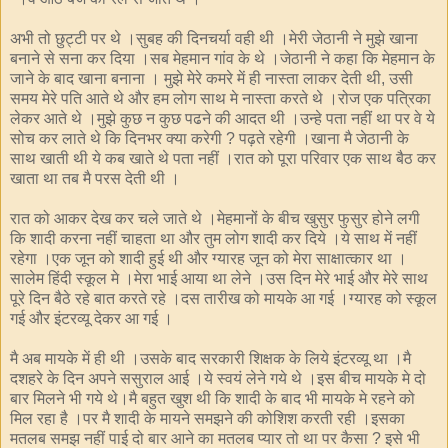
अभी तो छुट्टी पर थे ।सुबह की दिनचर्या वही थी ।मेरी जेठानी ने मुझे खाना
बनाने से सना कर दिया ।सब मेहमान गांव के थे ।जेठानी ने कहा कि मेहमान के
जाने के बाद खाना बनाना । मुझे मेरे कमरे में ही नास्ता लाकर देती थी
उसी
,
समय मेरे पति आते थे और हम लोग साथ मे नास्ता करते थे ।रोज एक पत्रिका
लेकर आते थे ।मुझे कुछ न कुछ पढने की आदत थी ।उन्हे पता नहीं था पर वे ये
सोच कर लाते थे कि दिनभर क्या करेगी
पढ़ते रहेगी ।खाना मै जेठानी के
?
साथ खाती थी ये कब खाते थे पता नहीं ।रात को पूरा परिवार एक साथ बैठ कर
खाता था तब मै परस देती थी ।
रात को आकर देख कर चले जाते थे ।मेहमानों के बीच खुसुर फुसुर होने लगी
कि शादी करना नहीं चाहता था और तुम लोग शादी कर दिये ।ये साथ में नहीं
रहेगा ।एक जून को शादी हुई थी और ग्यारह जून को मेरा साक्षात्कार था ।
सालेम हिंदी स्कूल मे ।मेरा भाई आया था लेने ।उस दिन मेरे भाई और मेरे साथ
पूरे दिन बैठे रहे बात करते रहे ।दस तारीख को मायके आ गई ।ग्यारह को स्कूल
गई और इंटरव्यू देकर आ गई ।
मै अब मायके में ही थी ।उसके बाद सरकारी शिक्षक के लिये इंटरव्यू था ।मै
दशहरे के दिन अपने ससुराल आई ।ये स्वयं लेने गये थे ।इस बीच मायके मे दो
बार मिलने भी गये थे।मै बहुत खुश थी कि शादी के बाद भी मायके मे रहने को
मिल रहा है ।पर मै शादी के मायने समझने की कोशिश करती रही ।इसका
मतलब समझ नहीं पाई दो बार आने का मतलब प्यार तो था पर कैसा
इसे भी
?