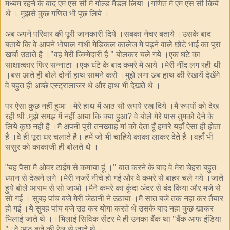
मध्यम रहने के बाद एम एस सी मे गोल्ड मैडल लिया ।गणित मे एम एस सी किये
थे । मुझसे कुछ गणित भी पूछ लिये ।
अब अपने परिवार की पूरी जानकारी दिये ।सबका नेचर बताये ।उसके बाद
बताये कि वे आपने भोपाल गांधी मेडिकल कालेज मे पढ़ने वाले छोटे भाई का पूरा
खर्चा उठाते है ।"वह मेरी जिम्मेदारी है " बोलकर चले गये ।एक घंटे का
साक्षात्कार फिर सन्नाटा ।एक घंटे के बाद कमरे मे आये ।मेरी नींद लग रही थी
।बस आते ही बोले दोनों हाथ सामने करो ।मुझे लगा अब हाथ की रेखायें देखेंगे
वे बहुत ही अच्छे एस्ट्रालाजर थे और हाथ भी देखते थे ।
पर ऐसा कुछ नहीं हुआ ।मेरे हाथ में आठ सौ रूपये रख दिये ।मै रुपयों को देख
रही थी
मुझे समझ में नहीं आया कि क्या हुआ
वे बोले मेरे पास तुमको देने के
,
?
लिये कुछ नही है ।मै अपनी पूरी तनख्वाह मां को देता हूँ हमारे यहाँ ऐसा ही होता
है ।वे ही पूरा घर चलाते है। हमें जो भी चाहिये काका लाकर देते है ।वहाँ भी
ससुर को काकाजी ही बोलते थे ।
यह पैसा मै ओवर टाईम से कमाया हूं ।" बात करने के बाद वे मेरा चेहरा बहुत
"
ध्यान से देखने लगे ।मेरी नजरें नीचे हो गई और वे कमरे से बाहर चले गये ।जाते
हुये बोले आराम से सो जाओ ।मैने कमरे का कुंदा अंदर से बंद किया और मजे से
सो गई । सुबह पांच बजे मेरी जेठानी ने उठाया ।मै सात बजे तक नहा कर तैयार
हो गई ।ये सुबह पांच बजे उठ कर योगा करते थे उसके बाद नहा कुछ खाकर
भिलाई जाते थे ।।भिलाई सिविक सेंटर मे ही उनका बैंक था "बैंक आफ इंडिया
"।वे आठ बजे की रेल से जाते थे ।