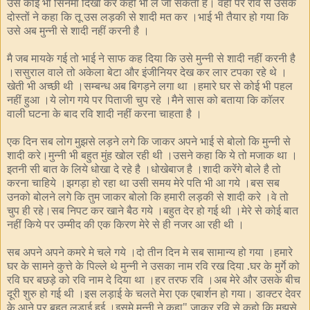
उसे कोई भी सिनेमा दिखा कर कही भी ले जा सकता है। वहीं पर रवि से उसके
दोस्तों ने कहा कि तू उस लड़की से शादी मत कर ।भाई भी तैयार हो गया कि
उसे अब मुन्नी से शादी नहीं करनी है ।
मै जब मायके गई तो भाई ने साफ कह दिया कि उसे मुन्नी से शादी नहीं करनी है
।ससुराल वाले तो अकेला बेटा और इंजीनियर देख कर लार टपका रहे थे ।
खेती भी अच्छी थी ।सम्बन्ध अब बिगड़ने लगा था ।हमारे घर से कोई भी पहल
नहीं हुआ ।ये लोग गये पर पिताजी चुप रहे ।मैने सास को बताया कि कॉलर
वाली घटना के बाद रवि शादी नहीं करना चाहता है ।
एक दिन सब लोग मुझसे लड़ने लगे कि जाकर अपने भाई से बोलो कि मुन्नी से
शादी करे।मुन्नी भी बहुत मुंह खोल रही थी ।उसने कहा कि ये तो मजाक था ।
इतनी सी बात के लिये धोखा दे रहे है ।धोखेबाज है ।शादी करेंगे बोले है तो
करना चाहिये ।झगड़ा हो रहा था उसी समय मेरे पति भी आ गये ।बस सब
उनको बोलने लगे कि तुम जाकर बोलो कि हमारी लड़की से शादी करे ।वे तो
चुप ही रहे।सब निपट कर खाने बैठ गये ।बहुत देर हो गई थी ।मेरे से कोई बात
नहीं किये पर उम्मीद की एक किरण मेरे से ही नजर आ रही थी ।
सब अपने अपने कमरे मे चले गये ।दो तीन दिन मे सब सामान्य हो गया ।हमारे
घर के सामने कुत्ते के पिल्ले थे मुन्नी ने उसका नाम रवि रख दिया .घर के मुर्गे को
रवि घर बछड़े को रवि नाम दे दिया था ।हर तरफ रवि ।अब मेरे और उसके बीच
दूरी शुरु हो गई थी ।इस लड़ाई के चलते मेरा एक एबार्शन हो गया। डाक्टर देवर
के आने पर बहुत लड़ाई हुई ।इसमे मुन्नी ने कहा" जाकर रवि से कहो कि मुझसे