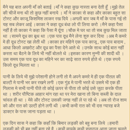
मैने यह बात अपनी माँ को बताई ।माँ ने कहा कुछ नास्ता बना देती हूँ ।मुझे तेल
की चीजें मना थी तो कुछ नहीं बनाये । माँ ने काका से कहा और काका बहुत सा
टोस्ट और काजू किशमिश लाकर रख दिये ।अगली बार जब मै माँ के पास गई तो
यह सब लेकर आई ।काका ने कहा दूध बंधा लो पी लिया करो ।मैने कहा पैसा
नहीं है तो काका ने कहा कि पैसा मै दूंंगा ।चौक मे घर था तो सब कुछ मिल जाता
था ।सामने दूध का बूथ था ।एक पाव दूध मैने लेना शुरु कर दिया ।अब मै कमरे
मे ही दूध टोस्ट खा लेती थी ।काका हर महिने एक पाव काजू
एक पाव बादाम
,
,
आधा किलो अखरोट और दूध का पैसा देने आते थे ।उनके साथ कोई बात नहीं
करता था बैठने के लिये भी नहीं बोलते थे ।इसका कारण मुन्नी की शादी थी ।
उस समय एक पाव दूध का महिने भर का साढ़े सात रुपये होते थे ।एक रुपये
किलो दूध मिलता था ।
पानी के लिये भी मुझे परेशानी होने लगी तो मै अपने कमरे मे ही एक पीतल की
बाल्टी मे पानी भर कर रखने लगी ।एक गुंड मे पानी भरते थे उसमे भी एक ही
गिलास मे सभी पानी पीते तो कोई ऊपर से पीता तो कोई उसे जुठा करके पीता
था । शरीर पौष्टिक आहार मांग रहा था पर मेरा खाना तो बिना सब्जी के दाल
चांवल ही था । मेवे और टोस्ट उसकी जगह नहीं ले पा रहे थे ।अब तो रोज शाम
को और रात को उल्टी होने लगी थी ।कभी कभी रात को भी दस ग्यारह बजे
डाक्टर के पास जाना पड़ता था ।
एक दिन सास ने कहा कि कहाँ कि बिमार लड़की को बहु बना लिये ।हमारी
लड़की को भी बहु नहीं बना रहे है ।कभी मायके कभी ससुराल आना जाना चलते