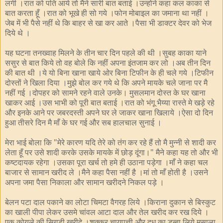
लगी ।रात को पति आये तो मैने सारी बात बताई ।उन्होने कहा कल काका से
बात करता हूँ ।रात को भूखे ही सो गये ।फोन मोबाइल का जमाना था नहीं ।
जेब में भी पैसे नहीं थे कि बाहर से खा कर आते ।पैसा भी डाक्टर देवर को भेज
दिये थे ।
यह घटना तनख्वाह मिलने के तीन चार दिन पहले की थी ।सुबह काका याने
ससुर से बात किये तो वह बोले कि नहीं अपना इंतजाम कर लो ।अब तीन दिन
की बात थी ।ये यो बिना खाना खाये ओर बिना टिफीन के ही चले गये ।टिफीन
दोस्तों ने खिला दिया ।मुझे बोल कर गये थे कि अपने मायके चले जाना पर मै
नहीं गई ।दोपहर को सामने रहने वाले उनके। मुसलमान दोस्त के घर खाना
खाकर आई ।उस भाभी को पूरी बात बताई ।रात को भंगू भैय्या रास्ते मे खड़े रहे
और इनके आने पर जबरदस्ती अपने घर ले जाकर खाना खिलाये ।ऐसा दो दिन
हुआ तीसरे दिन मै माँ के घर गई और सब हालचाल सुनाई ।
मेरा भाई बोला कि "मेरे कारण यदि तेरे को तंग कर रहे हैं तो मै मुन्नी से शादी कर
लेता हूँ पर उसे शादी करके उसके मायके में छोड़ दूंगा।" मैने कहा यह तो और भी
कष्टदायक रहेगा ।उसका पूरा खर्च तो हमे ही उठाना पड़ेगा ।माँ ने कहा चल
बाजार से सामान खरीद ले ।मैने कहा पैसा नहीं है ।मां तो माँ होती है ।उसने
अपना जमा पैसा निकाला और सामान खरीदने निकल पड़े ।
बेलन पटा दाल पकाने का लोटा चिमटा वैगरह लिये ।किराना दुकान से बिस्कुट
का खाली पीपा लेकर उसमे चांवल आटा दाल और तेल खरीद कर रख दिये ।
एक कोयले की सिगड़ी खरीदे ।शक्कर चायपत्ती और दूध का डब्बा लिये मसाला