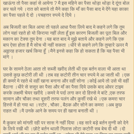
खाऊंगा तो पैसा कहांं से आयेगा
मै इस महिने का पैसा थोड़ा थोड़ा दे दूंगा बोल
?
कर चले गये ।रात को बताये तो मैने कहा कि माँ का पैसा बाद मे देंगे यहा काका
का पैसा पहले दे दो ।पचहत्तर रुपये दे दिये ।
अब बिजली का बिल आया तो पहले आधा पैसा लिये बाद मे कहने लगे कि तुम
लोग यहां रहते हो यो किराया नहीं लेता हूँ इस कारण बिजली का पूरा बिल और
मकान का टेक्स तुम देना ।यह बात बाद मे मुझे बताये और कहने लगे कि एक
बाप ऐसा होता है मै सोच भी नहीं सकता ।धीरे से कहने लगे कि तुम्हारे ऊपर मै
अठ्ठारह हजार खर्च किया हूँ ।मैने इनसे कहा कि हो सकता है कि यह पैसा भी
मांगे ।
घर के सामने ठेला आता तो सब्जी खरीद लेती थी एक बर्तन वाला भी आता था
उससे कुछ कटोरी ली थी ।तब वह कटोरी तीन चार रुपये मे आ जाती थी ।एक
ही कमरे मे रहते थे वहीं खाना बनाना और वहीं सोना ।कोई आये तो उसे भी वहीं
बैठाना ।धीरे से ससुर का पैसा और माँ का पैसा दिये उसके बाद ओवर टाइम
करके लक्षमी चेयर खरीदे ।कमरे मे पर्दा लगा कर दो हिस्से मे बांटे
एक तरफ
,
सामान और चौका तथा दूसरी तरफ पलंग और कुर्सी रखे थे ।एक कमरा चार
हिस्से में हो गया था ।स्टोर
चौका
बैठक और सोने का कमरा ।अब कुछ
,
,
राहत थी ।मै उनके आने के समय पर ही खाना बनाती थी ।
मै कुकर को मांगती रही पर सास ने नहीं दिया ।वह सारे बड़े बर्तन मुन्नी को देने
के लिये रखी थी ।छोटे बर्तन थाली गिलास लोटा कटोरी सब बेच दी थी ।दो