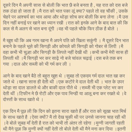
दूसरे दिन मै अपनी सास से बोली कि भात छै बजे बनता है
यह रात को दस बजे
,
तक ठंडा हो जाता है ।मै रात को भात पका लूं क्या
पहले तो वह चौकी
उसके
?
,
चेहरे पर आश्चर्य का भाव आया और थोड़ा सोच कर बोली कि बना लेना ।मै उस
दिन नहीं बनाई पर खाने का ध्यान रखी ।रात को इनके आने के बाद बात की कि
कल से मै अलग से भात बना दूंगी ।वह भी पहले चौके फिर ठीक है बोले ।
मै खुश थी कि अब गरम खाना मै अपने पति को खिला सकुंगी । मै दूसरे दिन भात
बनाने के पहले भूसे की सिगड़ी और कोयले की सिगड़ी को गोबर से लिपी ।मै
वहा कभी भी चुल्हा और सिगड़ी कै लिपते नहीं देखी थी ।कभी कभी मेरी सास ही
लिपती थी ।मै सिगड़ी भर कर साढ़े नो बजे चांवल चढ़ाई ।दस बजे तक बन
गया ।दाल ओर सब्जी को भी गर्म कर ली ।
आने के बाद खाने बैठे तो बहुत खुश थे ।सुबह तो एकदम गर्म दाल भात खा कर
जाते थे ।खाना सास ही देती थी ।एक कटोरे मे दाल देती थी । भात के उपर
थोड़ा सा दाल डालते थे और बाकी दाल पीते थे ।सब्जी भी एक प्लेट भर कर
देती थीं ।टिफीन मे छै रोटी और एक पाव भिन्डी या आलू बना कर रखते थे ।वे
दोस्तों के साथ खाते थे ।
एक दिन मै पूछ ली कि दिन को इतना सारा खाते हैं और रात को सूखा भात मिर्च
के साथ खाते है ।ऐसा क्यों
मै तो देख चुकी थी पर उनसे जानना चाह रही थी
?
।वे बोले सुबह माँ देती है रात को भाभी तो अंतर तो रहेगा ।मुन्नी जागती रहती
थी मैने पूछा कि मुन्नी क्यों नहीं देती तो बोले देती थी मैने मना कर दिया ।इतनी