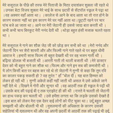
मेरे ससुराल के पीछे की तरफ मेरे पिताजी के मित्र दयाशंकर शुक्ला जी रहते थे
।उनका बेटा विजय शुक्ला मेरे भाई के साथ छटवीं से सेंटपॉल स्कूल मे पढ़ा था
।वह अक्सर वहाँ आता था। ।कालेज से आने के बाद आता था तो रात होने के
कारण रुकता नहीं था इस कारण मेरे घर नहीं आता था।छुट्टी रहने पर चार
पांच बजे आ जाता था। आने पर मेरी जेठानी ही उससे जादा बात करती थी ।
कभी कभी चाय बिस्कुट मेरी ननंद देती थी ।थोड़ा बहुत हंसी मजाक चलते रहता
था ।
मेरे ससुराल मे गाने का शौक जेठ जी को छोड़ कर सभी को था ।मेरो ननंंद और
जेठानी दिन भर शेरो शायरी और और फिल्मी गाने गाते रहते थे पर बहुत धीमी
आवाज मे ।हमारी सास फिल्म तो बहुत देखती थी पर वह भजन गाती थी ।
बढ़िया डोलक भी बजाती थी ।आरती गाती तो थाली बजाती थी ।मेरे डाक्टर
देवर को भी बहुत गाने का शौक था।फिल्म और गाने इन सब की कमजोरी थी ।
ये लोग किसी बात पर बहस कर रहे थे तो जेठानी ने मुन्नी से कहा कि तुम रवि
का कालर पकड़ सकती हो
वह तुरंंत " हाँ "बोल दी। यह बात हिम्मत को
?
लेकर हो रही थी । मुन्नी अकेले कहीं नहीं जाती थी असल मे उसे अकेले जाने
नहीं देते थे ।दिखने मे गोरी और सुन्दर थी ।वह आठवीं तक ही स्कूल मे पढ़ी थी
।उसके बाद की पढ़ाई बी ए तक प्राइवेट ही की थी ।रास्ते मे चलती तो जेठानी
का हाथ पकड़ कर चलती थी ।उसे हमेंशा लगता था कि लड़के उसको देखते है
।इस बात को लेकर मेरा एक देवर क्ई लोगों को पीट चुका था। उर्दू बहुत अच्छा
समझती थी और बोलती भी थी ।मुसलमानों की अधिकता के कारण उसकी
सहेलियां भी मुसलमान थी और वह अपनी छठवीं से आठवीं तक की पढ़ाई भी उर्दू