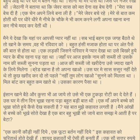
बहुयेंं आई थी पर घर में बर्तन नहीं था ।सोना भी मेरे पास था जिस पर नजर रखी
थी ।जेठानी ने बताया था कि जेवर सास को मत देना वह बेच देगी ।"मेरा सब
बेच दी है ।एक चेन अपने लिये बना ली है ।"मेरे जेवर बचे रहे ।मेरे से बात कम
होती थी पर धीरे धीरे मै नीचे के चौके मे भी काम करने लगी अपना खाना बना
कर नीचे मदद कर देती थी ।
मैने ये देखा कि यहां पर आपसी प्यार नहीं था ।सब भाई बहन एक जगह बैठते थे
तो खाने के समय
वह भी रविवार को । बहुत हंसी मजाक होता था पर अंंत पैसे
,
की बात से होता था ।एक लड़की जिसने परिवार मे प्यार देखा था उसे बिखरे हुये
प्यार के बीच रहना पड़ रहा था ।जहाँ पर आज इसके नाम की सब्जी तो उसके
नाम की सब्जी सुनना पड़ता था ।आज की सब्जी जो खरीदेगा उसे ज्यादा खाने
के लिये मिलेगा ।ब्रेड खाना है तो अपना खाओ ।उस घर मे सास ससुर नहीं देते
थे तो कुछ खरीद कर दो तो पहले "नहीं तुम लोग खाओ "सुनने को मिलता था ।
मिल बांंट कर बहुत कम खाते थे ।उसका कारण पैसा था ।
इंंसान खाने बैठे और कुत्ता भी आ जाये तो उसे भी एक टुकड़ा रोटी का दे देते हैं ।
उस घर मे तीन दिन भूखा रहना पड़ा बहुत बड़ी बात थी ।एक माँ अपने बच्चे को
भूखा सोते हुये कैसे देख सकती है
यह बात मुझे कहावत लगती है ।मैने आंखों
?
से बच्चे को भूखे सोते देखा है एक बार बहु भूखी सो जाये बात समझ मे आती है पर
बेटा
?
एक कानी कौड़ी नहीं दिये
एक फूटा बर्तन नहीं दिये " इस कहावत को
"
,
चरितार्थ होते देखी हूँ ।शायद कहावतेंं भी ऐसी ही बनती हैंं ।एक सौ सत्तर रुपये