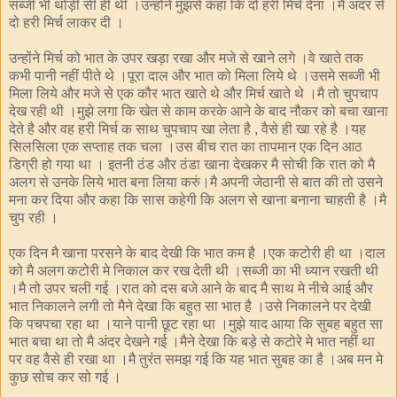
सब्जी भी थोड़ी सी ही थी ।उन्होनें मुझसे कहा कि दो हरी मिर्च देना ।मै अंदर से
दो हरी मिर्च लाकर दी ।
उन्होंने मिर्च को भात के उपर खड़ा रखा और मजे से खाने लगे ।वे खाते तक
कभी पानी नहीं पीते थे ।पूरा दाल और भात को मिला लिये थे ।उसमे सब्जी भी
मिला लिये और मजे से एक कौर भात खाते थे और मिर्च खाते थे ।मै तो चुपचाप
देख रही थी ।मुझे लगा कि खेत से काम करके आने के बाद नौकर को बचा खाना
देते है और वह हरी मिर्च क साथ चुपचाप खा लेता है
वैसे ही खा रहे है ।यह
,
सिलसिला एक सप्ताह तक चला ।उस बीच रात का तापमान एक दिन आठ
डिग्री हो गया था । इतनी ठंड और ठंडा खाना देखकर मै सोची कि रात को मै
अलग से उनके लिये भात बना लिया करुं।मै अपनी जेठानी से बात की तो उसने
मना कर दिया और कहा कि सास कहेगी कि अलग से खाना बनाना चाहती है ।मै
चुप रही ।
एक दिन मै खाना परसने के बाद देखी कि भात कम है ।एक कटोरी ही था ।दाल
को मै अलग कटोरी मे निकाल कर रख देती थी ।सब्जी का भी ध्यान रखती थी
।मै तो उपर चली गई ।रात को दस बजे आने के बाद मै साथ मे नीचे आई और
भात निकालने लगी तो मैने देखा कि बहुत सा भात है ।उसे निकालने पर देखी
कि पचपचा रहा था ।याने पानी छूट रहा था ।मुझे याद आया कि सुबह बहुत सा
भात बचा था तो मै अंदर देखने गई ।मैने देखा कि बड़े से कटोरे मे भात नहीं था
पर वह वैसे ही रखा था ।मै तुरंंत समझ गई कि यह भात सुबह का है ।अब मन मे
कुछ सोच कर सो गई ।