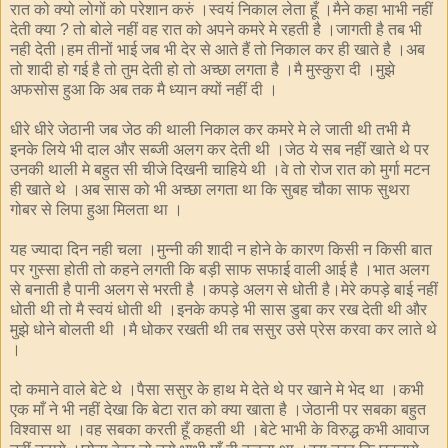
रात को क्यो लोगों को परेशान करुं ।स्वयं निकाल लेता हूँ ।मैने कहा भाभी नहीं
देती क्या
तो बोले नहीं वह रात को अपने कमरे मे रहती है ।जागती है तब भी
?
नही देती।हम तीनों भाई जब भी देर से आते हैं तो निकाल कर ही खाते है ।अब
तो शादी हो गई है तो तुम देती हो तो अच्छा लगता है ।मै मुस्कुरा दी ।मुझे
अफसोस हुआ कि अब तक मै ध्यान क्यों नहीं दी ।
धीरे धीरे जेठानी जब जेठ की थाली निकाल कर कमरे मे ले जाती थी तभी मै
इनके लिये भी दाल और सब्जी अलग कर देती थी ।जेठ ये सब नहीं खाते थे पर
उनकी थाली मे बहुत सी चीजे दिखनी चाहिये थी ।वे तो रोज रात को मुर्गा मटन
ही खाते थे ।अब सास को भी अच्छा लगता था कि सुबह चौका साफ सुथरा
गोबर से लिपा हुआ मिलता था ।
यह ज्यादा दिन नही चला ।मुन्नी की शादी न होने के कारण किसी न किसी बात
पर गुस्सा होती तो कहने लगती कि बड़ी साफ सफाई वाली आई है ।भात अलग
से बनाती है पानी अलग से भरती है ।कपड़े अलग से धोती है।मेरे कपड़े बाई नहीं
धोती थी तो मै स्वयं धोती थी ।इनके कपड़े भी सास डुबा कर रख देती थी और
मुझे धोने बोलती थी ।मै धोकर रखती थी तब ससुर उसे प्रेस करवा कर लाते थे
।
दो कमाने वाले बेटे थे ।पैसा ससुर के हाथ मे देते थे पर खाने मे भेद था ।कभी
एक माँ ने भी नहीं देखा कि बेटा रात को क्या खाता है ।जेठानी पर सबका बहुत
विश्वास था ।वह सबका करती हूँ कहती थी ।बेटे भाभी के विरुद्ध कभी आवाज