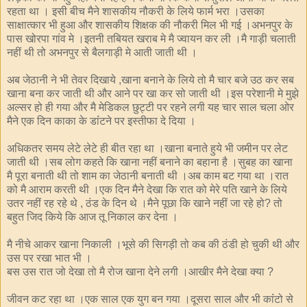
रहता था । इसी बीच मैने शासकीय नौकरी के लिये फार्म भरा ।उसका
साक्षात्कार भी हुआ और शासकीय शिक्षक की नौकरी मिल भी गई ।अभनपुर के
पास खोरपा गांव मे ।इतनी तबियत खराब मे मै ज्वायन कर ली ।मै गाड़ी चलाती
नहीं थी तो अभनपुर से बैलगाड़ी मे आती जाती थी ।
अब जेठानी ने भी तेवर दिखाये
खाना बनाने के लिये तो मै चार बजे उठ कर सब
,
खाना बना कर जाती थी और आने पर खा कर सो जाती थी ।इस परेशानी मे मुझे
अल्सर हो ही गया और मै मेडिकल छुट्टी पर रहने लगी यह चार साल चला ओर
मैने एक दिन काका के डांंटने पर इस्तीफा दे दिया ।
अधिकतर समय लेटे लेटे ही बीत रहा था ।खाना बनाते हुये भी जमीन पर लेट
जाती थी ।सब लोग कहते कि खाना नहीं बनाने का बहाना है ।सुबह का खाना
मै पूरा बनाती थी तो शाम का जेठानी बनाती थी ।अब काम बट गया था ।रात
को मै आराम करती थी ।एक दिन मैने देखा कि रात को मेरे पति खाने के लिये
उतर नहीं रह रहे थे
ठंड के दिन थे ।मैने पूछा कि खाने नहीं जा रहे हो
तो
,
?
बहुत जिद किये कि आज तू निकाल कर देना ।
मै नीचे आकर खाना निकाली ।भूसे की सिगड़ी तो कब की ठंडी हो चुकी थी और
उस पर रखा भात भी ।
बस उस रात जो देखा तो मै रोज खाना देने लगी ।आखीर मैने देखा क्या
?
जीवन कट रहा था ।एक साल एक युग बन गया ।दूसरा साल और भी कांंटो से