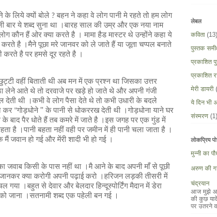
के लिये क्यों बोले
बहन ने कहा वे लोग पानी मे रहते तो हम लोग
?
लेबल
ली बार ये शब्द सुना था ।बारह साल की उम्र और एक नया नाम
ोग कौन हैं ओर क्या करते है । मामा हैड मास्टर थे उन्होंने
कहा ये
कविता
(13
ते है ।मैने पूछा मरे जानवर को ले जाते हैं या जूता चप्पल बनाते
पुस्तक समीक्
ी करते है पर हमसे दूर रहते है ।
प्रकाशित पुस
प्रकाशित र
छुट्टी वहीं बिताती
थी अब मन में एक प्रश्न था जिसका उत्तर
मेरी डायरी
 लेने आते थे तो दरवाजे पर खड़े हो जाते थे और अपनी गंजी
ल देती थी ।कभी वे लोग पैसा देते थे तो कभी उधारी के बदले
ये दिन भी अ
ठा कर
गोड़धोने
"
के पानी से धोकर
रख देती थी ।गोड़धोना याने घर
"
संस्मरण
(1
बाद पैर धोते हैं तब कमरे में जाते है ।इस जगह पर एक गुंड में
हता है ।पानी बहता नहीं वही पर जमीन में ही पानी चला जाता है ।
मैं जवान हो गई और मेंरी शादी भी हो गई ।
लोकप्रिय पो
मुन्नी का प
का जवाब किसी के पास नहीं था ।मै आने के बाद अपनी माँ से पूछी
अरुण की गा
तुम जानकर क्या करोगी अपनी पढ़ाई करो ।हरिजन लड़की तीसरी में
चंद्रयान
ल गया ।बहुत से देवार और बेलदार हिन्दूस्पोर्टिंग मैदान में डेरा
आज मुझे अपन
उनको जाना ।सतनामी शब्द एक पहेली बन गई ।
की कुछ याद
पर उतरने व