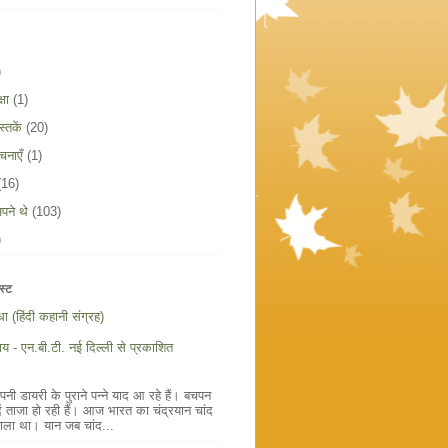
)
षा
(1)
्तकें
(20)
चनाएँ
(1)
(16)
पने थे
(103)
)
स्ट
ौधा (हिंदी कहानी संग्रह)
य - एन.बी.टी. नई दिल्ली से प्रकाशित
ी डायरी के पुराने पन्ने याद आ रहे हैं। बचपन
ें ताजा हो रही हैं। आज भारत का चंद्रयान चांद
ाला था। यान जब चांद...