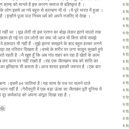
गुण ब्रम्ह को मानते है इस कारण समाज से बहिष्कृत है ।
ये द
ोग इसमे आ गये बहुत से ब्राम्हण भी थे ।ये पूरे भारत में हुआ ।
ये द
है ।इन्होंने पूजा पाठ नियम धर्म को अपने नजरिए से देखा ।
ये द
ये द
ा ही नहीं था ।पूछ लेती तो इस प्रश्न का बोझ लेकर इतने सालो तक
ये द
 खतम हो गई पर उन लोगों का क्या जो आज भी बिना सोचे समझे
ये द
े हकदार भी नहीं हैं ।मुझे इतना समझने के बाद बहुत हल्का लगने
ये द
ा वह परिवार दिखता है ।बच्चे के शरीर पर लगा साबुन सुखते हुये
ते रहती है ।मै खुश हूँ कि अब गांव शहर बन रहा है खेतों के काम
ये द
पूछ कर काम पर नहीं रखते है ।वह एक जैतखम्भ सब को शांति का
ये द
र का इतिहास भी बताता है।आज शायद इसकी जरुरत है ।एक बार
ये द
ये द
 बना ।इसमें
जातियां है।यह सत्य के पथ पर चलने वाले
ये द
64
थान नहीं है ।गेरौदपुरी में एक बड़ा ऊंचा सा जैतखंभ पूरी दुनिया में
ये द
 दूर कर्मकांड को अपना अंगूठा दिखा रहा है ।
ये द
ये द
ये द
ये द
ये द