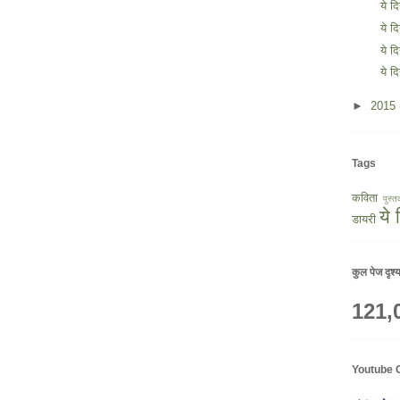
ये द
ये द
ये द
ये द
►
2015
Tags
कविता
पुस्त
ये
डायरी
कुल पेज दृश्
121,
Youtube 