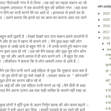
प्लाट गीतांजली नगर में ले लिया ।यह वहां का पहला मकान था जो
ब्लॉग आर्काइ
 बालकृष्ण अग्रवाल ने एक कालोनी शुरु की कविता नगर ।वहां काम
 पीने का पानी मांगने मेरे घर आते थे ।इत्तफाक से हमारे घर के
►
2025
र था ।उसने बताया कि इनसे घर का काम मत कराना अंदर मत जाने
►
2020
►
2019
►
2017
बहुत बातें पूछनी है ।देखते देखते चार पांच मकान हमारे कालोनी में
▼
2016
े और दो घर में खाना भी बनाने लगे । मैने कुछ कहा नहीं लोग
►
मई
सूरत थे अच्छे ऊंचे थे बहुत गोरे थे ।मै उनके बनते हुये मकान तक
▼
जन
कारण इधर उधर हो गये ।एक को मैने पकड़ा और पूछा तुम लोग कौन
धन्ब
ोग चुप रहे और अपने आपस में ही बात करने लगे ।मैं बहुत देर तक
स
े ।चौकीदार ने बताया कि ये लोग धमतरी तरफ से आये है ।
चुर
े एक दिन पानी भरने आई महिला से पूछा कि तुम्हारा काम क्या है
डॉ. 
प
ा तो तुम लोगों को दूर क्यो रखते है ।उसका जवाब था
"
कोनजनी
"
अछूत होने का कारण खोज रहे थे
श्री
भ
िल आई थीं और एक महिला पानी मांगने आ गई ।मैने दीदी से कहा
ायद मैने अपना प्रश्न अब तक सही व्यक्ति के सामने नहीं रखा था
ये द
ये द
ये द
ुछ लोगों ने मूर्ति पूजा से अलग निर्गुण ब्रम्ह की ओर कदम बढ़ाये ।
उपासको ने इन्हें अलग कर दिया ।इनकी परछाई से दूर रहने की बातें
ये द