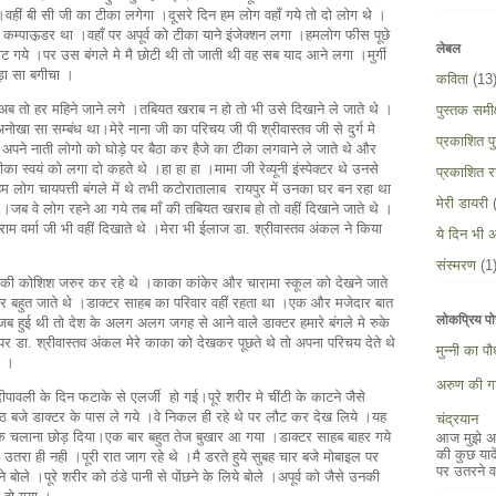
वहीं बी सी जी का टीका लगेगा ।दूसरे दिन हम लोग वहाँ गये तो दो लोग थे ।
 कम्पाऊ़डर था ।वहाँ पर अपूर्व को टीका याने इंजेक्शन लगा ।हमलोग फीस पूछे
लेबल
ौट गये ।पर उस बंगले मे मै छोटी थी तो जाती थी वह सब याद आने लगा ।मुर्गी
ड़ा सा बगीचा ।
कविता
(13
।अब तो हर महिने जाने लगे ।तबियत खराब न हो तो भी उसे दिखाने ले जाते थे ।
पुस्तक समीक्
ा सा सम्बंध था।मेरे नाना जी का परिचय जी पी श्रीवास्तव जी से दुर्ग मे
प्रकाशित पुस
 अपने नाती लोगो को घोड़े पर बैठा कर हैजे का टीका लगवाने ले जाते थे और
स्वयं को लगा दो कहते थे ।हा हा हा ।मामा जी रेव्यूनी इंस्पेक्टर थे उनसे
प्रकाशित र
हम लोग चायपत्ती बंगले में थे तभी कटोरातालाब रायपुर में उनका घर बन रहा था
मेरी डायरी
 ।जब वे लोग रहने आ गये तब माँ की तबियत खराब हो तो वहीं दिखाने जाते थे ।
ाम वर्मा जी भी वहीं दिखाते थे ।मेरा भी ईलाज डा. श्रीवास्तव अंकल ने किया
ये दिन भी अ
संस्मरण
(1
 की कोशिश जरुर कर रहे थे ।काका कांकेर और चारामा स्कूल को देखने जाते
कांकेर बहुत जाते थे ।डाक्टर साहब का परिवार वहीं रहता था ।एक और मजेदार बात
लोकप्रिय पो
जब हुई थी तो देश के अलग अलग जगह से आने वाले डाक्टर हमारे बंगले मे रुके
पर डा. श्रीवास्तव अंकल मेरे काका को देखकर पूछते थे तो अपना परिचय देते थे
मुन्नी का प
ा ।
अरुण की गा
पावली के दिन फटाके से एलर्जी हो गई।पूरे शरीर मे चींटी के काटने जैसे
बजे डाक्टर के पास ले गये ।वे निकल ही रहे थे पर लौट कर देख लिये ।यह
चंद्रयान
े चलाना छोड़ दिया।एक बार बहुत तेज बुखार आ गया ।डाक्टर साहब बाहर गये
आज मुझे अपन
की कुछ याद
 उतरा ही नही ।पूरी रात जाग रहे थे ।मै डरते हुये सुबह चार बजे मोबाइल पर
पर उतरने व
 बोले ।पूरे शरीर को ठंडे पानी से पोंछने के लिये बोले ।अपूर्व को जैसे उनकी