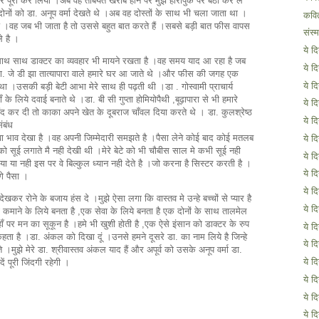
र पूरा कर लिया ।अब वह तबियत खराब होने पर मुझे हीरोपुक पर बैठा कर ले
नों को डा. अनूप वर्मा देखते थे ।अब वह दोस्तों के साथ भी चला जाता था ।
कवि
 ।वह जब भी जाता है तो उससे बहुत बात करते हैं ।सबसे बड़ी बात फीस वापस
संस्
े है ।
ये द
े साथ साथ डाक्टर का व्यवहार भी मायने रखता है ।वह समय याद आ रहा है जब
ये द
. जे डी झा तात्यापारा वाले हमारे घर आ जाते थे ।और फीस की जगह एक
ये द
ा ।उसकी बड़ी बेटी आभा मेरे साथ ही पढ़ती थी ।डा . गोस्वामी प्राचार्य
के लिये दवाई बनाते थे ।डा. बी सी गुप्ता होमियोपैथी ,बूढ़ापारा से भी हमारे
ये द
 बंद कर दी तो काका अपने खेत के दूबराज चाँवल दिया करते थे । डा. कुलश्रेष्ठ
ये द
ंबंध
ेवा भाव देखा है ।वह अपनी जिम्मेदारी समझते है ।पैसा लेने कोई बाद कोई मतलब
ये द
को सूई लगाते मै नही देखी थी ।मेरे बेटे को भी चौबीस साल मे कभी सूई नही
ये द
ा या नही इस पर वे बिल्कुल ध्यान नही देते है ।जो करना है सिस्टर करती है ।
ये द
गे पैसा ।
ये द
ेखकर रोने के बजाय हंस दे ।मुझे ऐसा लगा कि वास्तव मे उन्हे बच्चों से प्यार है
ये द
माने के लिये बनता है ,एक सेवा के लिये बनता है एक दोनों के साथ तालमेल
ँ पर मन का सूकून है ।हमे भी खुशी होती है ,एक ऐसे इंसान को डाक्टर के रुप
ये द
ता है ।डा. अंकल को दिखा दूं ।उनसे हमने दूसरे डा. का नाम लिये है जिन्हे
ये द
े ।मुझे मेरे डा. श्रीवास्तव अंकल याद हैं और अपूर्व को उसके अनूप वर्मा डा.
ये द
 पूरी जिंदगी रहेगी ।
ये द
ये द
ये द