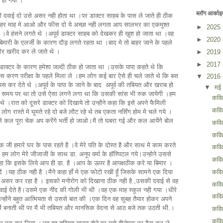
 हो गया ।
ब्लॉग आर्काइ
भी दवाई दो उसे असर नही होता था ।पर डाक्टर साहब के पास ले जाते ही ठीक
ा ये हर माह मे आओ और फीस दो ये अच्छा नही लगता आप सालभर का एकमुश्त
►
2025
।वे हंसने लगते थे ।अपूर्व डाक्टर साहब को देखकर ही खुश हो जाता था ।वह
►
2020
मारी के एलर्जी के कारण दौड़ लगते रहता था ।बाद मे तो बाहर जाने के पहले
 और खरीद कर ले जाते थे ।
►
2019
►
2017
 डाक्टर के कारण हमेशा जल्दी ठीक हो जाता था ।उसके पापा कहते थे कि
स करण परीक्षा के पहले मिला ले ।हम लोग कई बार ऐसे ही चले जाते थे कि बस
▼
2016
पस कर देते थे ।अपूर्व के पापा के जाने के बाद अपूर्व की तबियत और खराब हो
▼
मई
 समय पर था तो उसे ऐसा लगने लगा था कि उसकी सांस भी रुक जायेगी ।हम
कवि
े ।रात को दूसरे डाक्टर को दिखाये तो उन्होंने कहा कि इसे अपने फैमिली
कवित
लोग रास्ते मे घूमते रहे दो बजे लौट रहे थे तब एकता नर्सिंग होम मे चले गये ।
 बोले कल पूरा चेक अप करेंगे भर्ती हो जाओ।मै तो घबरा गई और कल आयेंगे बोल
कवित
कवित
जी हमारे घर के पास रहते है ।वे मेरे पति के दोस्त है और साथ मे काम करते
कवित
 लोग मेरे जीजाजी के साथ डा. अनूप वर्मा के हॉस्पिटल गये।उन्होने उससे
कवित
 कहा कि इसके लिये आप ही डा. है ।आप के ऊपर है आपक्षठीक करे या बिमार ।
कवित
ें ।यह ठीक नही है ।मैने कहा हाँ मे एक फोटो रखी हूँ जिसके सामने एक दिया
र असर कर रहा है । इसको मनोरोग को दिखाना ठीक नही है ,उसकी दवाई से वह
कवि
दवाई देते है।उसमे एक नींद की गोली भी थी ।वह एक माह स्कूल नही गया ।धीरे
कवित
उन्होंने बहुत आत्मियता से उससे बात की ।एक दिन वह सुबह तैयार होकर अपने
ै बनाती थी पर मै भी तबियत और मानसिक वेदना से आठ बजे तक उठती थी.।
कवित
कवित