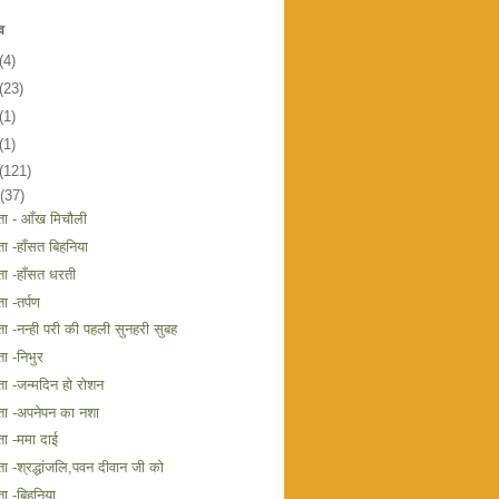
व
(4)
(23)
(1)
(1)
(121)
(37)
ता - आँख मिचौली
ा -हाँसत बिहनिया
ा -हाँसत धरती
ा -तर्पण
ा -नन्ही परी की पहली सुनहरी सुबह
ा -निभुर
ा -जन्मदिन हो रोशन
ता -अपनेपन का नशा
ा -ममा दाई
ा -श्रद्धांजलि,पवन दीवान जी को
ा -बिहनिया