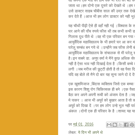
वह अपना एक माह का होम वर्क भी रात को बैठ क
जाता था।हम दोनो एक दूसरे को देखते थे ।हम दो
उसे डाक्टर साहब चौबीस साल की उम्र तक देखे
कर देते हैं ।आज भी हम लोग डाक्टर को नही भूल
यह चौथी पीढ़ी ऐसे ही वहाँ नही गई ।विश्वास क
घर आने की पाँच रुपये फीस थी तब कभी कभी डा
गिलास दूध पीते थे ।वह भी एक परिवार बन गया थ
आयुर्वेदिक महाविद्यालय के भी हमारे घर आ कर माँ 
घरेलु सम्बंध बन गये थे ।उन्होंने जब फीस लेनी
आयुर्वेदिक महाविद्यालय के संचालक से मी घरेलु स
है।इन सबमे डा. अनूप वर्मा मे मैने कुछ अधिक स
नही है ऐसा भाव नही दिखाई देता है ।किसी बच्चे 
लगी ।जब मरीज की छुट्टी होती है तो वह पैसा दिय
यदि वह बोले तो मैने दो बार यह सुना जाने दो दे दें
एक खुशमिजाज ,बिंदास व्यक्तित्व जिसे एक बच्चा द
इस कारण शिशु रोग चिकित्सक ही बने ।एक पैसा क
बैठा कर अपने अपनी रूची को अंजाम देता है ।जहा
मे पाकर । आज भी अपूर्व को बुखार आता है तो कह
अपूर्व को दिखा दें ।पर हम लोग उन्हे भूल नही पात
अंकल ।दोनों एक ही परिवार के है ।शायद यह यादें
पर
मई 01, 2016
लेबल:
ये दिन भी अपने थे