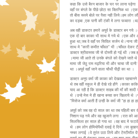
कहा कि उसे बैरन बाजार के घर पर लाना पड़ेगा ।
वहाँ पर बंगले के पीछे छोटा सा क्लिनिक था ।एक
तो बीस रूपये बोले पर पैसा नही लिये।हम लोग ल
का दड़बा ,एक पानी की टंकी मे लगा फव्वारा ।ब
अब वही डाकटर हमारे अपूर्व के डाक्टर बन गये 
एक दो बार काका भी साथ मे गये थे ।एक और अनोख
हुआ था,जब वे वहाँ पर सिविल सर्जन थे।नाना जी
साथ मे "कारी कमौत चाँवल" भी ।चाँवल देकर टीका 
डाक्टर श्रीवास्तव जी से दोस्ती हो गई थी ।जब 
।मामा जी आते तो उनके बंगले को देखने जाते थे
मामा जी जेठू राम मढ़रिया भी और चाचा जी दानी र
था ।अपूर्व वहाँ जाने वाला चौथी पीढ़ी का था ।
डाक्टर अनूप वर्मा जी काका को देखकर पहचानने
थे तब वहीं स्कूल मे ही देखे रहे होंगे ।काका 
याद आ रही है कि डाक्टर साहब की माँ की शादी 
थे ।उन्हे मेस मे ही खाना बनवा कर खिलाये थे ।
"मिसेज वर्मा आती हैं उन्ही के वर्मा जी "हा हा हा ह
अपूर्व को जब वह दो साल का था तब पहिली बार दी
निशान पड़ गये और वह खुजाने लगा ।रात को आठ 
सिलसिला हर साल हो गया था ।वह बाद मे फटाक
थे ।हम लोग होमियोपैथी दवाई दे दिये ।पर बुखार
नम्बर लगाई ।वे तुरंत उठा लिये और टेस्टीमॉल देने