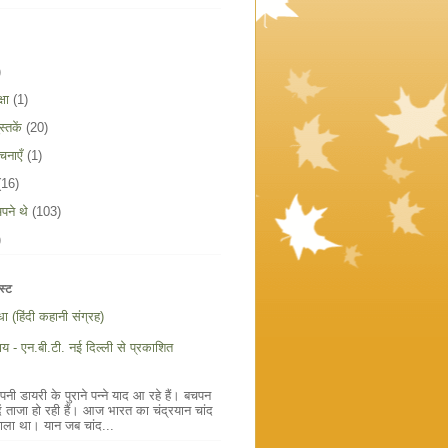
)
षा
(1)
्तकें
(20)
चनाएँ
(1)
(16)
पने थे
(103)
)
स्ट
ौधा (हिंदी कहानी संग्रह)
य - एन.बी.टी. नई दिल्ली से प्रकाशित
ी डायरी के पुराने पन्ने याद आ रहे हैं। बचपन
ें ताजा हो रही हैं। आज भारत का चंद्रयान चांद
ाला था। यान जब चांद...