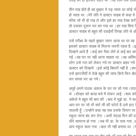
दवाई का ही इंतजार रहता था ।वह शाम तक ठीक
तीन माह होते ही वह बुखार मे पड़ जाता था कोई 
हो जाता था ।मेरे पति ने डाक्टर साहब से कह
फीस जो भी हो रख ले और इसे हर माह देखा करें 
तो उसका दूसरा घर बन गया था ।हर माह बिना बि
डाक्टर साहब से बहुत सी दवाईयाँ लिखा लेते थे
उसे परीक्षा के पहले बुखार जरुर आता था पर वह
इसको डाक्टर साहब से मिलना जरुरी रहता है ।इ
दिखाने आये हैं ।कई बार पैसा लेते थे कई बार वा
गई ।वह घर पर नही आना चाहता था ।वह अतिंम
लोग उसे रात को लेकर गये पर डाक्टर बाहर गये थ
डाक्टर को दिखायें ।इसे कोई बिमारी नहीं है ।हम 
उसे इमरजेंंसीं मे देखे बहुत सी जांच किये फिर
कर वापस घर आ गये।
अपूर्व अपने पाठक अंकल के घर पर सो गया।पाठक 
थे ।दोपहर को बारह बजे मै लेकर आई ।शाम को हम
अकेले मे बहुत सी बात की ।बाद मे मुझे डा. ने
आप घर पर जो भी वर्मा जी की फोटो है उसे हटा द
जलाती हूँ ।उन्होने कहा यह सब उसके दिमाग प
स्कूल जाना बंद कर देगा ।अभी पंद्रह दिन की 
धीरे सामान्य हो गया ।जब भी डा. के पास गया ,
आप स्कूल चला गया ।बाल भी नही बनाया था ।म