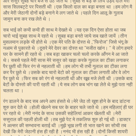
और ससुर सुबह चार बजे से उठ जाते थे ।सुबह से बड़े के लिये उड़द दाल मेरी
सास सिलबट्टे पर पिसती थी ।एक किलो दाल का बड़ा बनता था ।हम लोग मै
और मेरी जेठानी दोनों बड़े बनाने मे लग जाते थे ।पहले दिन आलू के गुलाब
जामुन बना कर रख लेते थे ।
सब भाई को कभी कभी ही साथ मे देखते थे ।यह एक दिन ऐसा होता था जब
चारो भाई सुबह साथ मे रहते थे ।सुबह बड़ा बनते जाये सब खाते जायें ।तीन
मुसलमान लड़के भी होते थे ।एक मेरे पति के दोस्त थे ,"फिरोज" जिसे भंगू के
नआम से पुकारते थे ।दूसरे मेरे देवर का दोस्त था "मजीत खांन। " ये लोग हमारे
घर के सामने ही रहते थे ।सब बड़ा खाकर चलो चलो करके आँगन मे आ जाते
थे। सबसे पहले मेरी सास मेरे ससुर को खड़ा करके गुलाल का टीका लगाकर
पैर छुती थी फिर रंग से नहलाती थी ।हम लोग भी तभी गुलाल का टीका लगा
कर पैर छुते थे ।उसके बाद चारो बेटो को गुलाल का टीका लगाती और वे लोग
पैर छुते थे ।फिर सब को रंग से नहलाती थी और खूब मजे लेती थी ।उसके बाद
बेटों के दोस्तो की पारी रहती थी ।ये सब लोग कब भांग खा लेते थे मुझे पता नही
चलता था ।
रंग डालने के बाद सब अपने आप हंसते थे।मेरे जेठ तो खुश होने के बाद डांटना
शुरु कर देते थे ।होली खेलने सब घर के बाहर चले जाते थे ।हम महिलाएं ही घर
पर रहते थे ।मेरी ननंद के साथ उसकी सहेलियां आकर खेलती थी ।मेरी
ससुराल की पहली होली थी ।तब मुझे पेट मे तकलिफ शुरु हो गई थी ।डाक्टर
ने अल्सर की सम्भावना बताई थी ।मुझे भूख लगी तो भात खाने का सोची तब
देखी कि मेरी जेठानी हंस ही रही है ।ननंद भी हंस रही है ।दोनों किसी शायरी