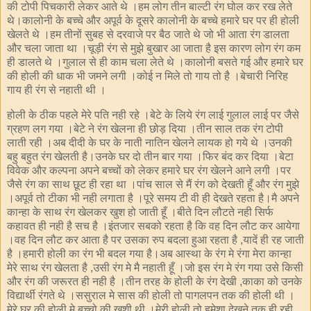
की टोपी पिचकारी लेकर आते थे ।हम लोग तीन बाल्टी रंग घोल कर रख लेते
थे।कालोनी के बच्चे और अपूर्व के दूसरे कालोनी के बच्चे हमारे घर पर ही होली
खेलते थे ।हम तीनों सुबह से दरवाजे पर बैठ जाते थे जो भी आता रंग डालता
और चला जाता था ।चूड़ी रंग से मुझे बुखार आ जाता है इस कारण लोग रंग कम
ही डालते थे ।गुलाल से ही काम चला लेते थे ।कालोनी बसते गई और हमारे घर
की होली की धाक भी जमने लगी ।कोई न मिले तो गाय तो है ।बेचारी निरिह
गाय ही रंग से नहाती थी ।
होली के ठीक पहले मेरे पति नही रहे ।बेटे के लिये रंग लाई गुलाल लाई पर जैसे
ग्रहण लग गया ।बेटे ने रंग खेलना ही छोड़ दिया ।तीन साल तक रंग टोपी
लाती रही ।अब दीदी के घर के नाती नातिन खेलने लायक हो गये थे ।उनकी
बहु बहुत रंग खेलती है।उनके घर दो तीन बार गया ।फिर बंद कर दिया ।बेटा
विवेक और कल्पना अपने बच्चों को लेकर हमारे घर रंग खेलने आने लगी ।पर
जैसे रंग का साथ छूट ही रहा था ।पांच साल से मैं रंग को देखती हूँ और रंग मुझे
।अपूर्व तो टीका भी नही लगाता है ।पूरे समय टी वी ही देखते रहता है।मै अपने
कान्हा के साथ रंग खेलकर खुश हो जाती हूँ ।बीते दिन लौटते नही सिर्फ
कहावत ही नही है सच है ।इंतजार सबको रहता है कि वह दिन लौट कर आयेगा
।वह दिन लौट कर आता है पर उसका रुप बदला हुआ रहता है ,यादें ही रह जाती
है ।हमारी होली का रंग भी बदल गया है।अब आस्था के रंग मे रंगा मेरा कान्हा
मेरे साथ रंग खेलता है ,उसी रंग मे मै नहाती हूँ ।जो इस रंग मे रंग गया उसे किसी
और रंग की जरूरत ही नही है ।तीन तरह के होली के रंग देखी ,काका को उनके
विद्यार्थी रंगते थे ।ससुराल मे सास की होली तो पागलपन तक की होली थी ।
मेरे घर की होली मे बच्चो की खुशी थी ।मेरी होली तो हमेशा देखने तक ही रही