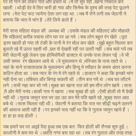
पर तो गाने को लेकर गाते और हंसते थे ।मै तो चुप रही ,खाना निकाल कर
खाली ।थोड़ी देर मे सिर भारी हो गया और सिनेमा के दृश्य की तरह पेट फूलने
लगा ।मेरा पेट फट जायेगा ऐसा लग रहा था ।जब मै रोने लगी तब जेठानी ने
बताया कि भात मे भांग है ।तेरे लिये डाले हैं ।
मेरी सास महिला मंडल की अध्यक्ष थी ।उसके मंडल की महिलाएं और मोहल्ले
कि महिलाएं करीब पचास लोग घर पर आ गये ।सब लोग बहुत रंग खेले ।पूरा
ड्रम खाली हो गया तो टंकी के पानी मे रंग घोल कर खेले ।मुझे बहुत चिल्ला कर
बुलाते रहे मै ऊपर रहती थी ,छत से देखती रही पर उतरी नहीं ।सब चले गये तब
मेरी जेठानी मुझे लेकर एक होमियोपैथी डाक्टर थे उनके पास लेकर गई ।वे भी
उसी समय रंग खेलकर आये थे ।वे मुसलमान थे ,मस्जित के पास रहते थे ।
यहां के याने राजातालाब के मुसलमान और हिन्दू मे त्यौहार के समय अंतर करना
कठिन होता था ।सब प्यार के रंग मे रंगे रहते थे ।डाक्टर ने कहा कि इनको भांग
नही देना था।तबियत और बिगड़ सकती थी ।तीन बज गये थे ।सब घर लौटने
लगे ।सभी नहा कर सो गये।सुबह का खाना रात को हम तीन लोग खाये ।सास
,मै और मेरी ननंद।बाकी गाय ने खाया ।सब सुबह ही उठे ।ऐसी होली तो मै देखी
नही थी ।गुलाब जामुन रात भर उठ उठ कर मेरे पति खाते रहे ,सुबह सात आठ
बचे थे ।सास चिल्ला रही थी। जेठानी ने बताया कि रात भर सीढ़ी चढ़ने उतरने
की आवाज आती रही है ।पर इनको याद नहीं था कि वे गुलाब जामुन खाये हैं ।
हा हा हा वाह होली ।
जब हमारे घर पर अपूर्व पैदा हुआ तब एक बार फिर होली की रौनक शुरु हुई ।
कालोनी मे कम घर थे ।अवंति नगर बस रहा था ।तब रंग गुलाल और तरह तरह