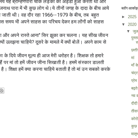
 समय यह ब्राम्हणपारा चौक लड़कों का अड्डा हुआ करता था और 
ैजनाथ पारा में भी कुछ लोग थे।ये तीनों जगह के दादा के बीच आये 
ब्लॉग आर्काइ
ो जाती थी। वह दौर रहा 1966--1979 के बीच, तब  बहुत 
►
2025
उस समय भी अपने साहस का परिचय देकर हम लोंगों को साहस 
▼
2020
▼
जु
जाना और अपने रास्ते आना" सिर झुका कर चलना। यह सीख जीवन 
पुस्
ों उलझना चाहिये? दूसरे के मामले में क्यों बोलें। अपने काम से 
स
छत्त
ा के दिये जीवन मूल्य ही आज मेरी धरोहर है। शिक्षक तो हमारे 
मां
हैं पर मां तो हमें जीवन जीना सिखाती है। हममें संस्कार डालती 
माँ 
 है। शिक्षा हमें क्या करना चाहिये बताती है तो मां उन सबको करके 
चंद्
प्रे
बढ़त
नव वर
दीदी
तीसर
कोर
कुछ
मातृभ