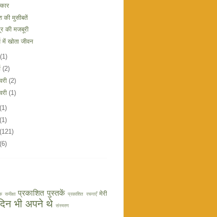
्कार
श की मुसीबतें
ूर की मजबूरी
्ष में खोता जीवन
(1)
्च
(2)
रवरी
(2)
वरी
(1)
(1)
(1)
(121)
(6)
प्रकाशित पुस्तकें
मेरी
क समीक्षा
प्रकाशित रचनाएँ
 दिन भी अपने थे
संस्मरण