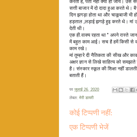
करती है, पता नहीं क्या हो जाये। उस
सत्ती बाजार में दो दादा हुआ करते थे। ब
दिन झगड़ा होता था और चाकूबाजी भी ह
हड़ताल ,लड़ाई झगड़े हुइ करते थे। मां 
देती थी।
एक ही.वाक्य रहता था " अपने रास्ते 
में बहुत काम आई। सच है हमें किसी से क्य
काम रखे। 
मां तुम्हारे दी नैतिकता की सीख और काक
अक्षर ज्ञान से लिखे साहित्य को समझाते 
है। संस्कार स्कूल की शिक्षा नहीं डालती
बताती हैं।
पर
जुलाई 26, 2020
लेबल:
मेरी डायरी
कोई टिप्पणी नहीं:
एक टिप्पणी भेजें