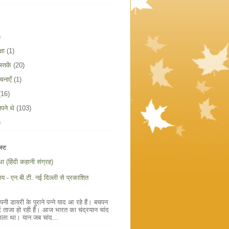
)
षा
(1)
्तकें
(20)
चनाएँ
(1)
(16)
पने थे
(103)
)
स्ट
ौधा (हिंदी कहानी संग्रह)
य - एन.बी.टी. नई दिल्ली से प्रकाशित
ी डायरी के पुराने पन्ने याद आ रहे हैं। बचपन
ें ताजा हो रही हैं। आज भारत का चंद्रयान चांद
ाला था। यान जब चांद...