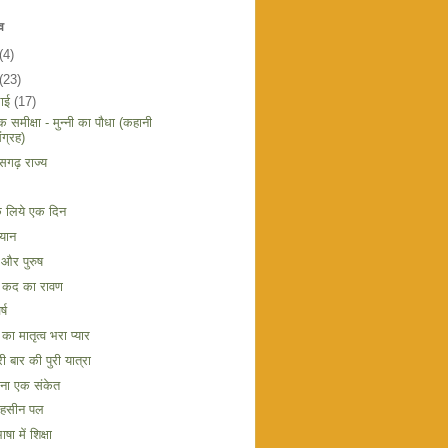
व
(4)
(23)
लाई
(17)
तक समीक्षा - मुन्नी का पौधा (कहानी
ंग्रह)
ीसगढ़ राज्य
के लिये एक दिन
रयान
म और पुरुष
े कद का रावण
्ष
 का मातृत्व भरा प्यार
ी बार की पुरी यात्रा
ोना एक संकेत
 हसीन पल
ाषा में शिक्षा