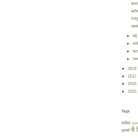
बलात
बारी
मजद
संघर
►
मई
►
मार
►
फ़
►
जन
►
2019
►
2017
►
2016
►
2015
Tags
कविता
पुस्त
ये
डायरी