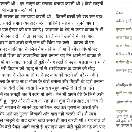
ा करती थी। हर लाइन का मतलब बताया करती थी। कैसे लाइनों 
यह भी बताया करती थी।
लेबल
एकता की ताकत को समझाया करती थी। कितनें बच्चों को रख कर पढ़ा 
कविता
(13
ं, सबसे समान व्यवहार करना चाहिये। यह बात  तुमने अपने 
मुझे एक ईश्वर की बात बताई। जातपात के भेद से ऊपर काका ने भी 
पुस्तक समीक्
 में काका रोज गीता का पाठ करते थे तो उन्होने भी एक बात 
प्रकाशित पुस
ारण कर्म अच्छे करो,फल की चिंता मत करो। काका बी एड 
प्रकाशित र
च पर वादविवाद के लिये तैयार किया तो मां ने हमेशा विषयों पर 
मेरी डायरी
बी शिक्षा को व्यवाहरिक कैसे बनाना यह मैने अपने मां काका से 
षयों पर सवाल करती तो मुझे और गहराई से पढ़ना पड़ता था। मां ने 
ये दिन भी अ
ेरी विज्ञान की पढ़ाई से मां ने अंधविश्वास के दायरे को तोड़ 
संस्मरण
(1
काका ने सीखाया तो मां ने हर काम को करने की प्रेरणा दी। 
ा के साथ साथ गोबर के कंडे बनाना और मिट्टी के चुल्हे बनाना 
लोकप्रिय पो
आंगन कैसे लीपा जाता है यह सब बहुत अच्छे से मैं सीख गई।
मुन्नी का प
ो तब समझी जब मैं स्वयं मां बनी। मैनें भी अपने बेटे के लिये उसी 
 हूं। कुछ और भी याद आ रहा है मां तुम्हारी वह डांट , हां जब भी 
अरुण की गा
ी तो भगवान के सामने एक नारियल रख कर प्रार्थना करतीं और 
चंद्रयान
े आने पर गुस्सा दिखातीं और बात नहीं करती थीं। मैं स्वयं 
आज मुझे अपन
ियल फोड़ने के बाद खाना खाते समय ही बात करती थी। यह बात तो 
की कुछ याद
पर उतरने व
 बेटी पैदल आती जाती है, ब्राम्हण पारा जैसे गुंडो के गढ़ को पार 